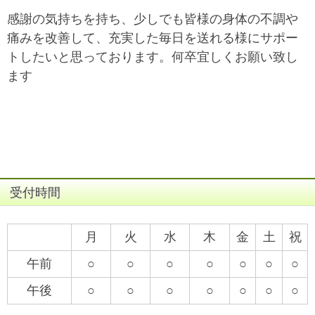
感謝の気持ちを持ち、少しでも皆様の身体の不調や
痛みを改善して、充実した毎日を送れる様にサポー
トしたいと思っております。何卒宜しくお願い致し
ます
受付時間
月
火
水
木
金
土
祝
午前
○
○
○
○
○
○
○
午後
○
○
○
○
○
○
○